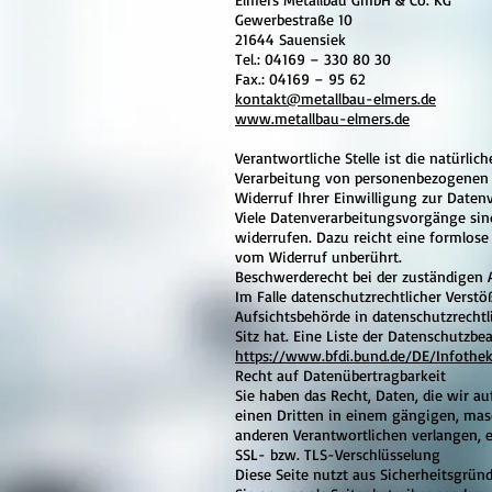
Gewerbestraße 10
21644 Sauensiek
Tel.: 04169 – 330 80 30
Fax.: 04169 – 95 62
kontakt@metallbau-elmers.de
www.metallbau-elmers.de
Verantwortliche Stelle ist die natürli
Verarbeitung von personenbezogenen D
Widerruf Ihrer Einwilligung zur Daten
Viele Datenverarbeitungsvorgänge sind 
widerrufen. Dazu reicht eine formlose
vom Widerruf unberührt.
Beschwerderecht bei der zuständigen 
Im Falle datenschutzrechtlicher Verst
Aufsichtsbehörde in datenschutzrecht
Sitz hat. Eine Liste der Datenschut
https://www.bfdi.bund.de/DE/Infothek
Recht auf Datenübertragbarkeit
Sie haben das Recht, Daten, die wir au
einen Dritten in einem gängigen, mas
anderen Verantwortlichen verlangen, er
SSL- bzw. TLS-Verschlüsselung
Diese Seite nutzt aus Sicherheitsgrün