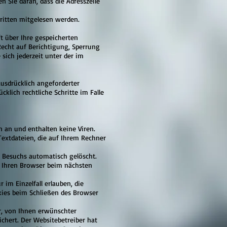
n Sie daran, dass die Adresszeile
Dritten mitgelesen werden.
t über Ihre gespeicherten
echt auf Berichtigung, Sperrung
ich jederzeit unter der im
usdrücklich angeforderter
klich rechtliche Schritte im Falle
 an und enthalten keine Viren.
Textdateien, die auf Ihrem Rechner
 Besuchs automatisch gelöscht.
s, Ihren Browser beim nächsten
im Einzelfall erlauben, die
kies beim Schließen des Browser
r, von Ihnen erwünschter
ichert. Der Websitebetreiber hat