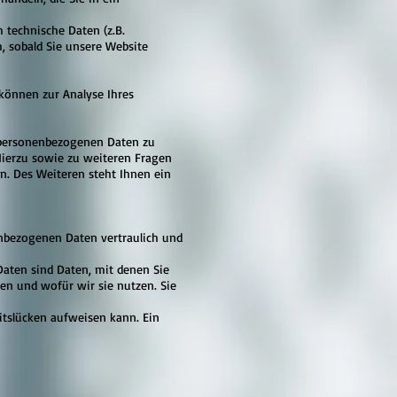
 technische Daten (z.B.
h, sobald Sie unsere Website
 können zur Analyse Ihres
n personenbezogenen Daten zu
Hierzu sowie zu weiteren Fragen
. Des Weiteren steht Ihnen ein
enbezogenen Daten vertraulich und
aten sind Daten, mit denen Sie
ben und wofür wir sie nutzen. Sie
itslücken aufweisen kann. Ein