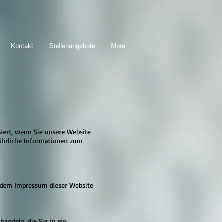
Kontakt
Stellenangebote
More
iert, wenn Sie unsere Website
führliche Informationen zum
e dem Impressum dieser Website
andeln, die Sie in ein