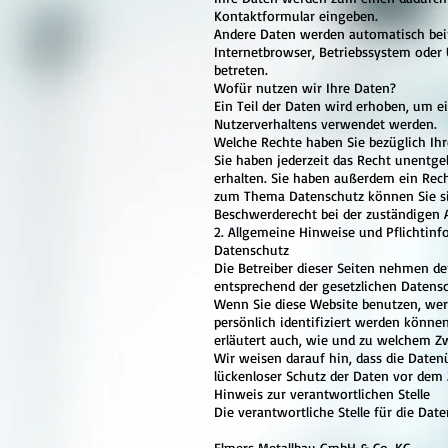
Kontaktformular eingeben.
Andere Daten werden automatisch beim
Internetbrowser, Betriebssystem oder U
betreten.
Wofür nutzen wir Ihre Daten?
Ein Teil der Daten wird erhoben, um e
Nutzerverhaltens verwendet werden.
Welche Rechte haben Sie bezüglich Ih
Sie haben jederzeit das Recht unentg
erhalten. Sie haben außerdem ein Rech
zum Thema Datenschutz können Sie si
Beschwerderecht bei der zuständigen 
2. Allgemeine Hinweise und Pflichtin
Datenschutz
Die Betreiber dieser Seiten nehmen de
entsprechend der gesetzlichen Datensc
Wenn Sie diese Website benutzen, we
persönlich identifiziert werden könne
erläutert auch, wie und zu welchem Z
Wir weisen darauf hin, dass die Daten
lückenloser Schutz der Daten vor dem Z
Hinweis zur verantwortlichen Stelle
Die verantwortliche Stelle für die Date
Elmers Metallbau GmbH & Co. KG