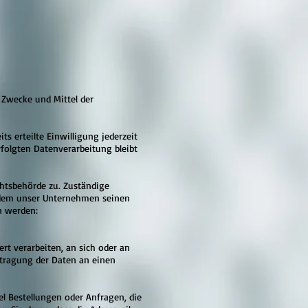
e Zwecke und Mittel der
s erteilte Einwilligung jederzeit
rfolgten Datenverarbeitung bleibt
chtsbehörde zu. Zuständige
n dem unser Unternehmen seinen
n werden:
ert verarbeiten, an sich oder an
rtragung der Daten an einen
el Bestellungen oder Anfragen, die