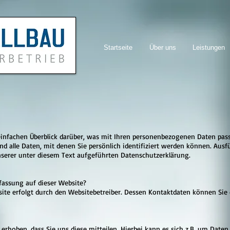
Startseite
Über uns
Leistungen
infachen Überblick darüber, was mit Ihren personenbezogenen Daten pass
d alle Daten, mit denen Sie persönlich identifiziert werden können. Aus
erer unter diesem Text aufgeführten Datenschutzerklärung.
rfassung auf dieser Website?
site erfolgt durch den Websitebetreiber. Dessen Kontaktdaten können Si
hoben, dass Sie uns diese mitteilen. Hierbei kann es sich z.B. um Daten h