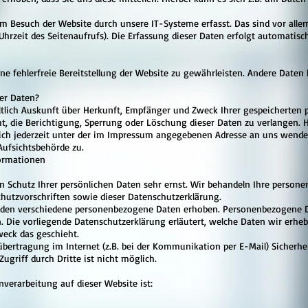
 Besuch der Website durch unsere IT-Systeme erfasst. Das sind vor allem
hrzeit des Seitenaufrufs). Die Erfassung dieser Daten erfolgt automatisc
ine fehlerfreie Bereitstellung der Website zu gewährleisten. Andere Daten
rer Daten?
eltlich Auskunft über Herkunft, Empfänger und Zweck Ihrer gespeicherte
t, die Berichtigung, Sperrung oder Löschung dieser Daten zu verlangen. 
ch jederzeit unter der im Impressum angegebenen Adresse an uns wenden
Aufsichtsbehörde zu.
formationen
n Schutz Ihrer persönlichen Daten sehr ernst. Wir behandeln Ihre person
hutzvorschriften sowie dieser Datenschutzerklärung.
rden verschiedene personenbezogene Daten erhoben. Personenbezogene D
n. Die vorliegende Datenschutzerklärung erläutert, welche Daten wir erhe
weck das geschieht.
übertragung im Internet (z.B. bei der Kommunikation per E-Mail) Sicherhe
ugriff durch Dritte ist nicht möglich.
nverarbeitung auf dieser Website ist: