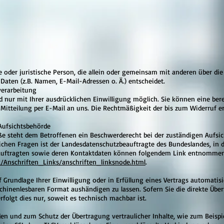
che oder juristische Person, die allein oder gemeinsam mit anderen über di
aten (z.B. Namen, E-Mail-Adressen o. Ä.) entscheidet.
verarbeitung
nur mit Ihrer ausdrücklichen Einwilligung möglich. Sie können eine bereit
 Mitteilung per E-Mail an uns. Die Rechtmäßigkeit der bis zum Widerruf e
Aufsichtsbehörde
öße steht dem Betroffenen ein Beschwerderecht bei der zuständigen Aufsi
lichen Fragen ist der Landesdatenschutzbeauftragte des Bundeslandes, i
zbeauftragten sowie deren Kontaktdaten können folgendem Link entnomme
/Anschriften_Links/anschriften_linksnode.html
.
f Grundlage Ihrer Einwilligung oder in Erfüllung eines Vertrags automatisi
chinenlesbaren Format aushändigen zu lassen. Sofern Sie die direkte Übe
folgt dies nur, soweit es technisch machbar ist.
den und zum Schutz der Übertragung vertraulicher Inhalte, wie zum Beispi