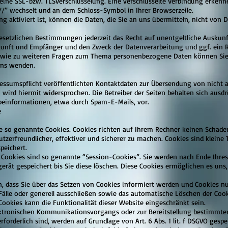
 eine SSL-bzw. TLSVerschlüsselung. Eine verschlüsselte Verbindung erkenne
://” wechselt und an dem Schloss-Symbol in Ihrer Browserzeile.
g aktiviert ist, können die Daten, die Sie an uns übermitteln, nicht von 
setzlichen Bestimmungen jederzeit das Recht auf unentgeltliche Auskunf
unft und Empfänger und den Zweck der Datenverarbeitung und ggf. ein R
owie zu weiteren Fragen zum Thema personenbezogene Daten können Sie s
uns wenden.
sumspflicht veröffentlichten Kontaktdaten zur Übersendung von nicht a
ird hiermit widersprochen. Die Betreiber der Seiten behalten sich ausdrüc
einformationen, etwa durch Spam-E-Mails, vor.
e
e so genannte Cookies. Cookies richten auf Ihrem Rechner keinen Schaden
tzerfreundlicher, effektiver und sicherer zu machen. Cookies sind kleine 
peichert.
Cookies sind so genannte “Session-Cookies”. Sie werden nach Ende Ihres
erät gespeichert bis Sie diese löschen. Diese Cookies ermöglichen es un
, dass Sie über das Setzen von Cookies informiert werden und Cookies nur 
lle oder generell ausschließen sowie das automatische Löschen der Coo
Cookies kann die Funktionalität dieser Website eingeschränkt sein.
ektronischen Kommunikationsvorgangs oder zur Bereitstellung bestimmte
forderlich sind, werden auf Grundlage von Art. 6 Abs. 1 lit. f DSGVO gespe