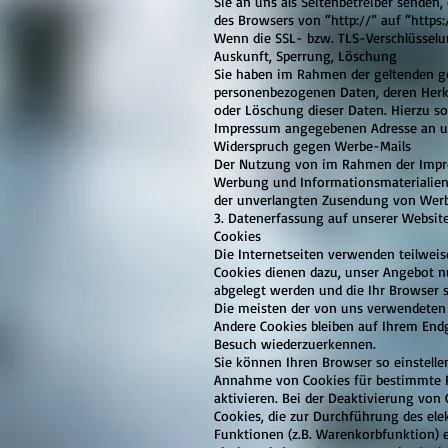
Sie an uns als Seitenbetreiber senden,
des Browsers von “http://” auf “https
Wenn die SSL- bzw. TLS-Verschlüsselun
Auskunft, Sperrung, Löschung
Sie haben im Rahmen der geltenden ge
personenbezogenen Daten, deren Herk
oder Löschung dieser Daten. Hierzu s
Impressum angegebenen Adresse an 
Widerspruch gegen Werbe-Mails
Der Nutzung von im Rahmen der Impres
Werbung und Informationsmaterialien w
der unverlangten Zusendung von Werb
3. Datenerfassung auf unserer Websit
Cookies
Die Internetseiten verwenden teilweis
Cookies dienen dazu, unser Angebot nu
abgelegt werden und die Ihr Browser s
Die meisten der von uns verwendeten 
Andere Cookies bleiben auf Ihrem Endg
Besuch wiederzuerkennen.
Sie können Ihren Browser so einstellen
Annahme von Cookies für bestimmte Fä
aktivieren. Bei der Deaktivierung von 
Cookies, die zur Durchführung des el
Funktionen (z.B. Warenkorbfunktion) er