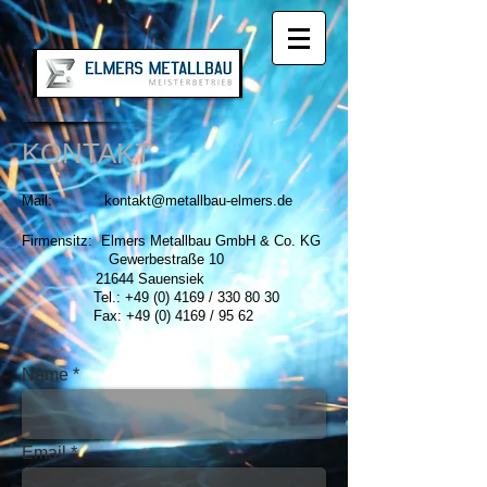
KONTAKT
Mail:
kontakt@metallbau-elmers.de
Firmensitz: Elmers Metallbau GmbH & Co. KG
Gewerbestraße 10
21644 Sauensiek
Tel.:
+49 (0) 4169
/
330 80 30
Fax:
+49 (0) 4169
/ 95 62
Name
Email